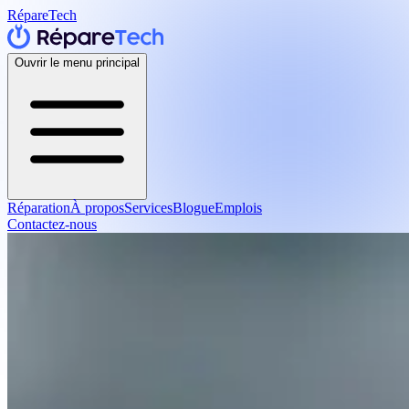
RépareTech
Ouvrir le menu principal
Réparation
À propos
Services
Blogue
Emplois
Contactez-nous