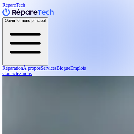
RépareTech
Ouvrir le menu principal
Réparation
À propos
Services
Blogue
Emplois
Contactez-nous