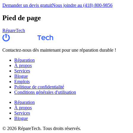
Demander un devis gratuit
Nous joindre au (418) 800-9856
Pied de page
RépareTech
Contactez-nous dès maintenant pour une réparation durable !
Réparation
À propos
Services
Blogue
Emplois
Politique de confidentialité
Conditions générales d'utilisation
Réparation
À propos
Services
Blogue
©
2026
RépareTech. Tous droits réservés.