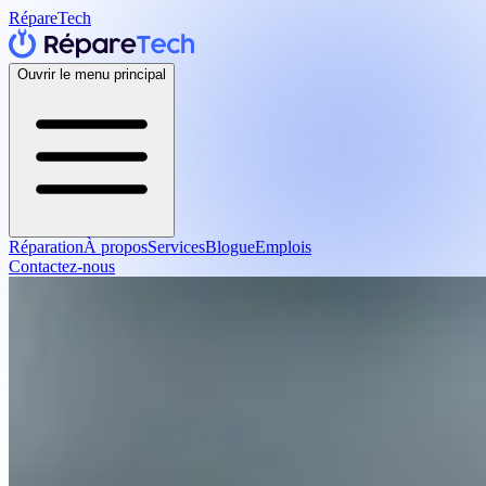
RépareTech
Ouvrir le menu principal
Réparation
À propos
Services
Blogue
Emplois
Contactez-nous