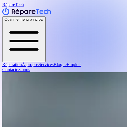
RépareTech
Ouvrir le menu principal
Réparation
À propos
Services
Blogue
Emplois
Contactez-nous