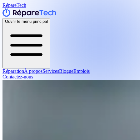
RépareTech
Ouvrir le menu principal
Réparation
À propos
Services
Blogue
Emplois
Contactez-nous