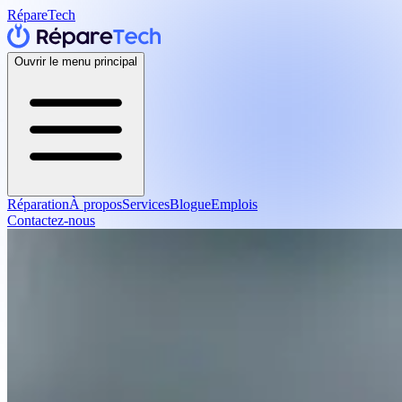
RépareTech
Ouvrir le menu principal
Réparation
À propos
Services
Blogue
Emplois
Contactez-nous